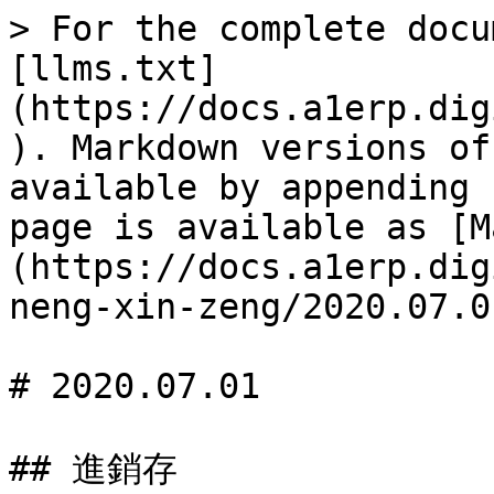
> For the complete docu
[llms.txt]
(https://docs.a1erp.dig
). Markdown versions of
available by appending 
page is available as [M
(https://docs.a1erp.dig
neng-xin-zeng/2020.07.0
# 2020.07.01

## 進銷存
