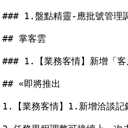
### 1.盤點精靈-應批號管理調整
## 掌客雲

### 1.【業務客情】新增「
## «即將推出

1.【業務客情】1.新增洽談記錄表