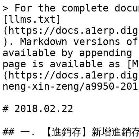
> For the complete docu
[llms.txt]
(https://docs.a1erp.dig
). Markdown versions of
available by appending 
page is available as [M
(https://docs.a1erp.dig
neng-xin-zeng/a9950-201
# 2018.02.22

## 一. 【進銷存】新增進