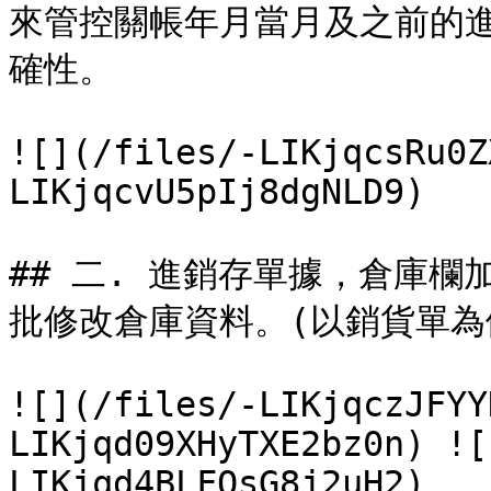
來管控關帳年月當月及之前的
確性。

![](/files/-LIKjqcsRu0Z
LIKjqcvU5pIj8dgNLD9)

## 二. 進銷存單據，倉庫欄
批修改倉庫資料。(以銷貨單為例
![](/files/-LIKjqczJFYY
LIKjqd09XHyTXE2bz0n) ![
LIKjqd4BLFOsG8j2uH2)
