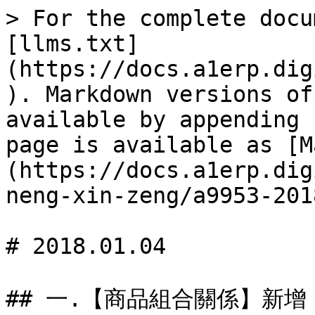
> For the complete docu
[llms.txt]
(https://docs.a1erp.dig
). Markdown versions of
available by appending 
page is available as [M
(https://docs.a1erp.dig
neng-xin-zeng/a9953-201
# 2018.01.04

## 一.【商品組合關係】新增