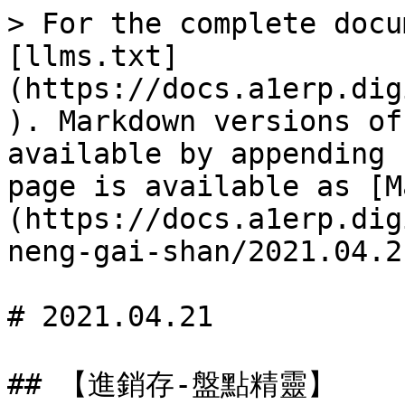
> For the complete docu
[llms.txt]
(https://docs.a1erp.dig
). Markdown versions of
available by appending 
page is available as [M
(https://docs.a1erp.dig
neng-gai-shan/2021.04.2
# 2021.04.21

## 【進銷存-盤點精靈】
