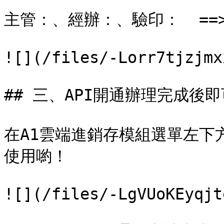
主管：、經辦：、驗印：  ==
![](/files/-Lorr7tjzjmx
## 三、API開通辦理完成後即
在A1雲端進銷存模組選單左下
使用喲！

![](/files/-LgVUoKEyqjt