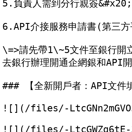
5.負責人需到分行親簽&#x20;

6.API介接服務申請書(第三方
\=>請先帶1\~5文件至銀行
去銀行辦理開通企網銀和API開
### 【全新開戶者：API文件
![](/files/-LtcGNn2mGVO
![](/files/-LtcGWZg6tE-