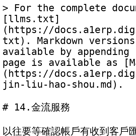
> For the complete docu
[llms.txt]
(https://docs.a1erp.dig
txt). Markdown versions
available by appending 
page is available as [M
(https://docs.a1erp.dig
jin-liu-hao-shou.md).

# 14.金流服務

以往要等確認帳戶有收到客戶