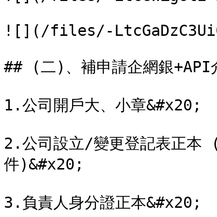
![](/files/-LtcGaDzC3Ui
## (二)、補申請企網銀+AP
1.公司開戶大、小章&#x20;

2.公司設立/變更登記表正本
件)&#x20;

3.負責人身分證正本&#x20;
