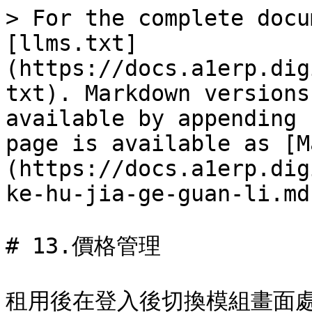
> For the complete docu
[llms.txt]
(https://docs.a1erp.dig
txt). Markdown versions
available by appending 
page is available as [M
(https://docs.a1erp.dig
ke-hu-jia-ge-guan-li.md)
# 13.價格管理

租用後在登入後切換模組畫面