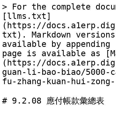
> For the complete docu
[llms.txt]
(https://docs.a1erp.dig
txt). Markdown versions
available by appending 
page is available as [M
(https://docs.a1erp.dig
guan-li-bao-biao/5000-c
fu-zhang-kuan-hui-zong-
# 9.2.08 應付帳款彙總表
