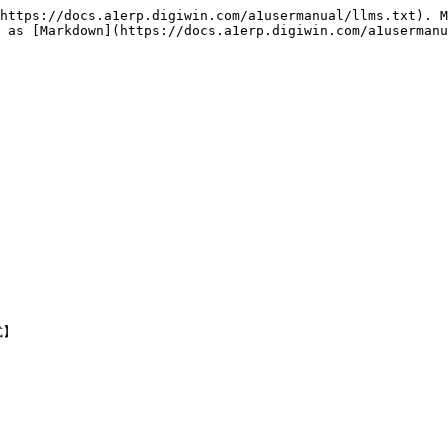
https://docs.a1erp.digiwin.com/a1usermanual/llms.txt). M
 as [Markdown](https://docs.a1erp.digiwin.com/a1userman
】
