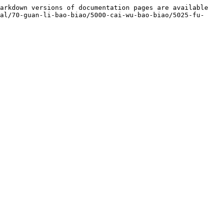
arkdown versions of documentation pages are available 
ual/70-guan-li-bao-biao/5000-cai-wu-bao-biao/5025-fu-