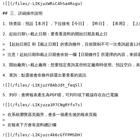
![](/files/-LIKjuzWRiC4hSa4Rsgu)

## 三、詳細操作說明

1、快查區：預設【本月】，下拉後有【今日】、【昨日】、【本周】、【上
2、起始日期\~截止日期：要查看資料的開始日期及截止日

> 【起始日期】和【截止日期】的查詢條件，目前限制不可一次查詢超過12
>

> 注意！起始日期和截止日期會依前一欄【日期條件】所選擇的內容，來篩選
3、開始廠商\~截止廠商：想要指定查詢某些特定廠商時使用。預設空白，表
4、查詢：點選後會依條件篩選出要查看的資訊

![](/files/-LIKjuzY8AbJdt_feqSl)

5、列印：會將報表產生為PDF檔，可列印或下載儲存在自已電腦

![](/files/-LIKjuza3P7CNgRYfxTs)

> 在系統瀏覽器頁籤旁，會多一個產生後的報表頁籤

>

> 在報表下方會有資料總計欄

![](/files/-LIKjuzc4k6cGfFPMSDH)
