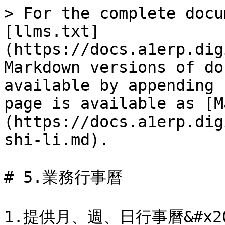
> For the complete docu
[llms.txt]
(https://docs.a1erp.dig
Markdown versions of do
available by appending 
page is available as [M
(https://docs.a1erp.dig
shi-li.md).

# 5.業務行事曆

1.提供月、週、日行事曆&#x20