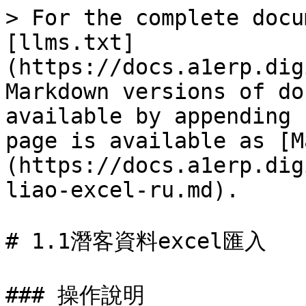
> For the complete docu
[llms.txt]
(https://docs.a1erp.dig
Markdown versions of do
available by appending 
page is available as [M
(https://docs.a1erp.dig
liao-excel-ru.md).

# 1.1潛客資料excel匯入

### 操作說明
