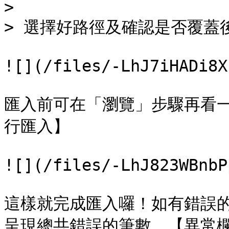
>

> 選擇好路徑及確認是否覆蓋
![](/files/-LhJ7iHADi8X
匯入前可在「瀏覽」步驟再看一
行匯入】

![](/files/-LhJ823WBnbP
這樣就完成匯入囉！如有錯誤
呈現總共錯誤的筆數，【異常