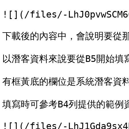
![](/files/-LhJ0pvwSCM6
下載後的內容中，會說明要從那
以潛客資料來說要從B5開始填寫資
有框黃底的欄位是系統潛客資料的
填寫時可參考B4列提供的範例資
![](/files/-LhJ1Gda9sx4