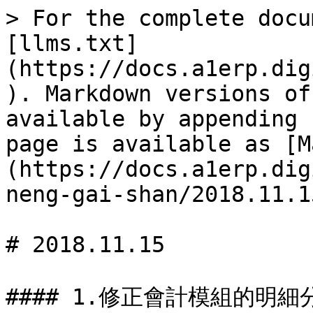
> For the complete docu
[llms.txt]
(https://docs.a1erp.dig
). Markdown versions of
available by appending 
page is available as [M
(https://docs.a1erp.dig
neng-gai-shan/2018.11.1
# 2018.11.15

#### 1.修正會計模組的明