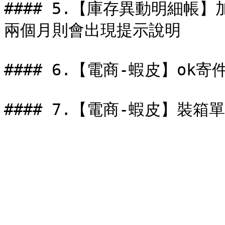
#### 5.【庫存異動明細帳
兩個月則會出現提示說明

#### 6.【電商-蝦皮】ok寄件